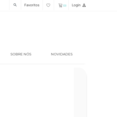
Favoritos
Login
person_outline
search
(0)
SOBRE NÓS
NOVIDADES
Código
LT006488