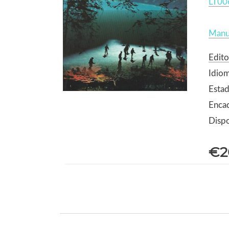
LT00
Manu
Edit
Idio
Estad
Enca
Dispo
€2