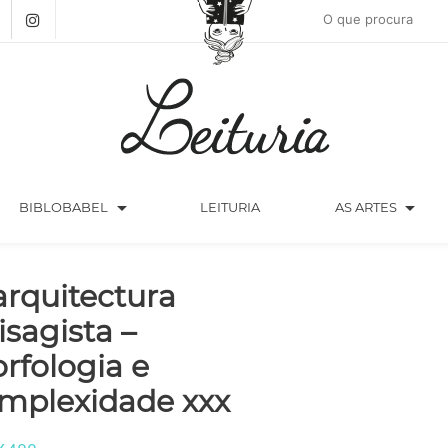
arrow_drop_down
arrow_drop_down
BIBLOBABEL
LEITURIA
AS ARTES
arquitectura
isagista –
rfologia e
mplexidade xxx