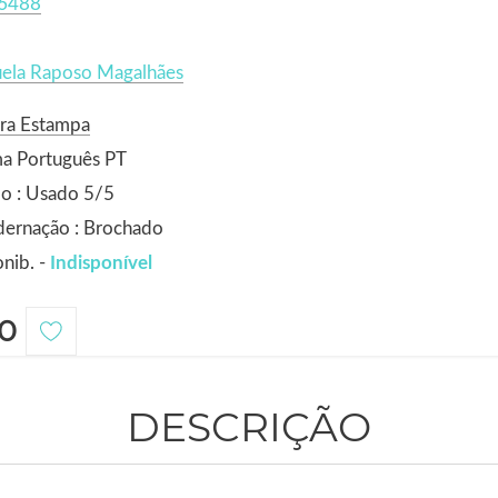
6488
ela Raposo Magalhães
ora Estampa
ma Português PT
o : Usado 5/5
dernação : Brochado
nib. -
Indisponível
0
DESCRIÇÃO