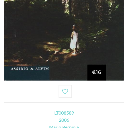
€16
LT008589
2006
Mario Perniola