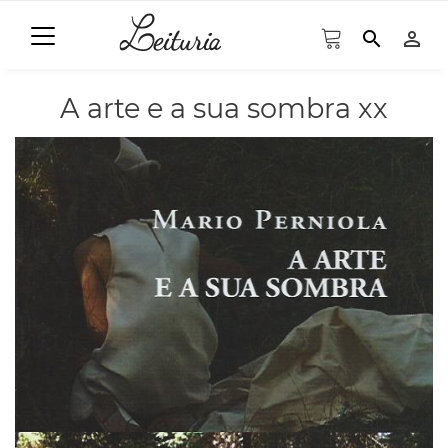
search
person_outline
A arte e a sua sombra xx