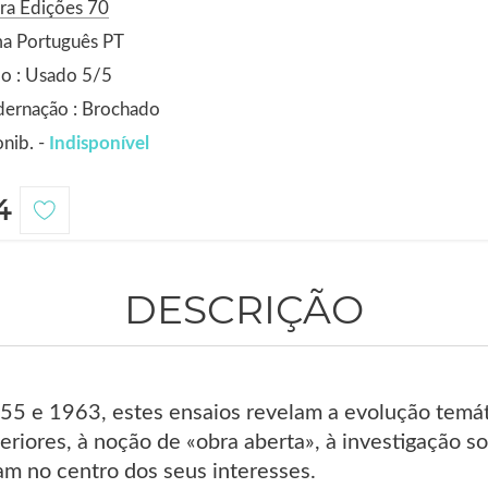
ra Edições 70
ma Português PT
o : Usado 5/5
dernação : Brochado
nib. -
Indisponível
4
DESCRIÇÃO
955 e 1963, estes ensaios revelam a evolução temát
eriores, à noção de «obra aberta», à investigação 
am no centro dos seus interesses.