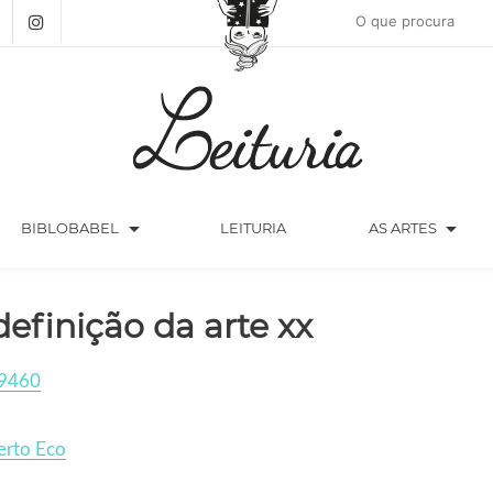
arrow_drop_down
arrow_drop_down
BIBLOBABEL
LEITURIA
AS ARTES
definição da arte xx
9460
rto Eco