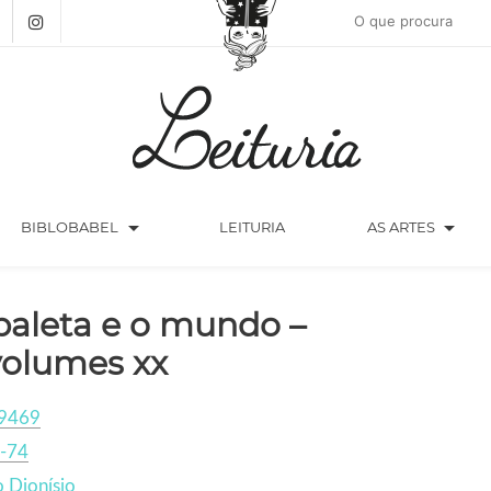
arrow_drop_down
arrow_drop_down
BIBLOBABEL
LEITURIA
AS ARTES
paleta e o mundo –
volumes xx
9469
-74
 Dionísio