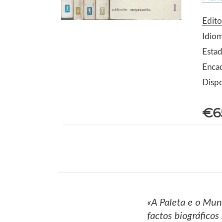
Edit
Idio
Estad
Enca
Dispo
€6
«A Paleta e o Mun
factos biográ­fic