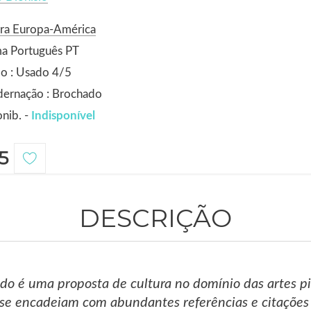
ora Europa-América
ma Português PT
o : Usado 4/5
dernação : Brochado
nib. -
Indisponível
5
DESCRIÇÃO
do é uma proposta de cultura no domínio das artes pic
os se encadeiam com abundantes refe­rências e citações