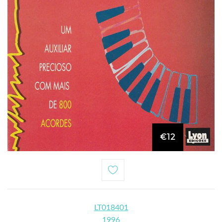
€12
LT018401
1996