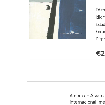
Edito
Idio
Estad
Enca
Dispo
€2
A obra de Álvaro
internacional, me