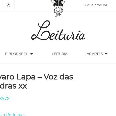
arrow_drop_down
arrow_drop_down
BIBLOBABEL
LEITURIA
AS ARTES
varo Lapa – Voz das
dras xx
8578
nio Rodrigues