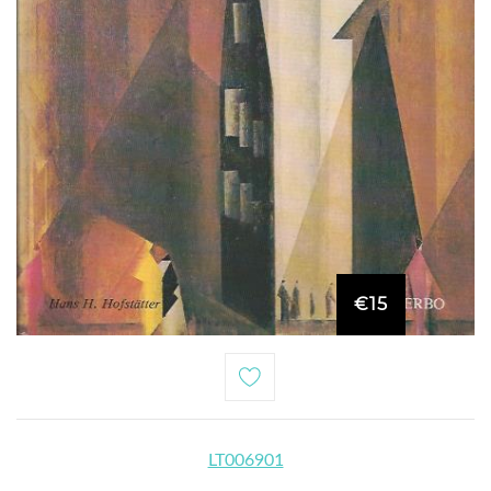
€15
LT006901