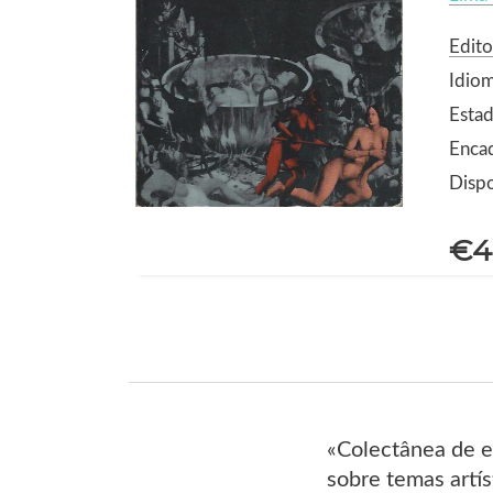
Edito
Idio
Estad
Enca
Dispo
€4
«Colectânea de en
sobre temas artí