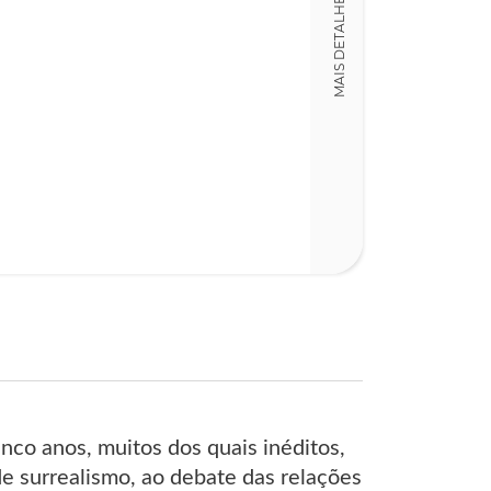
MAIS DETALHES
LT009517
Detalhes físico
Nº Páginas
232
nco anos, muitos dos quais inéditos,
e surrealismo, ao debate das relações