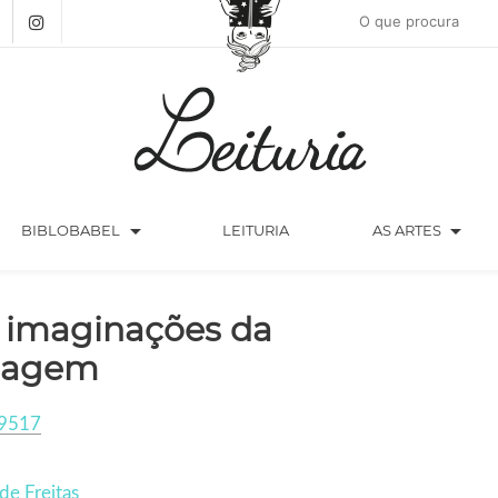
arrow_drop_down
arrow_drop_down
BIBLOBABEL
LEITURIA
AS ARTES
 imaginações da
magem
9517
de Freitas