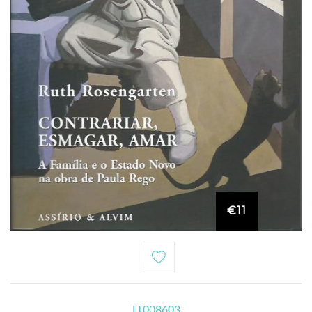
€11
LT008603