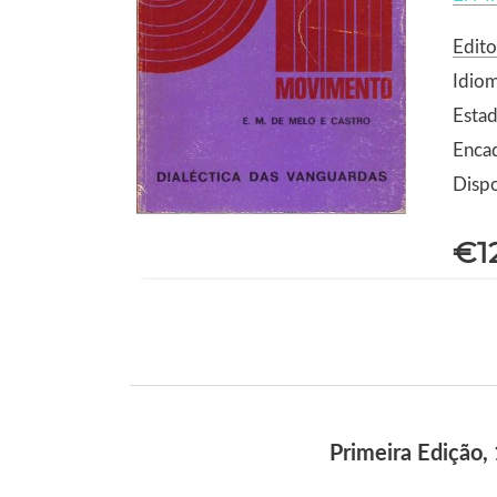
Edito
Idio
Estad
Enca
Dispo
€1
Primeira Edição,