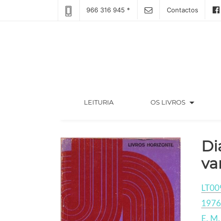
966 316 945 *
Contactos
arrow_drop_down
(CURRENT)
LEITURIA
OS LIVROS
Di
va
LT00
1976
E. M.