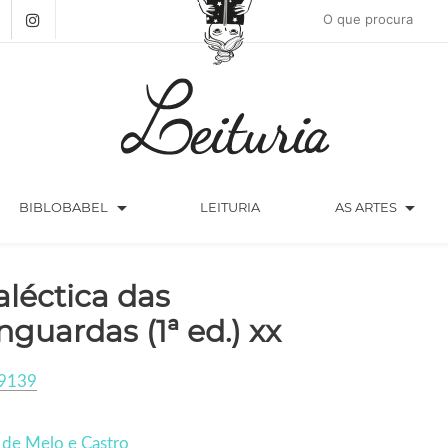
arrow_drop_down
arrow_drop_down
BIBLOBABEL
LEITURIA
AS ARTES
aléctica das
nguardas (1ª ed.) xx
9139
 de Melo e Castro