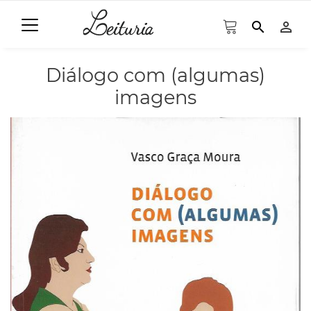
search
person_outline
Diálogo com (algumas)
imagens