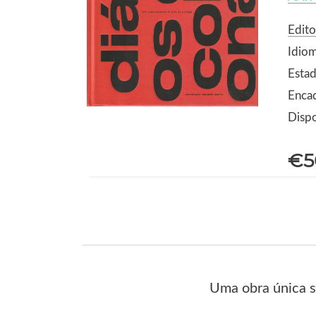
Edito
Idio
Estad
Encad
Dispo
€5
Uma obra única s