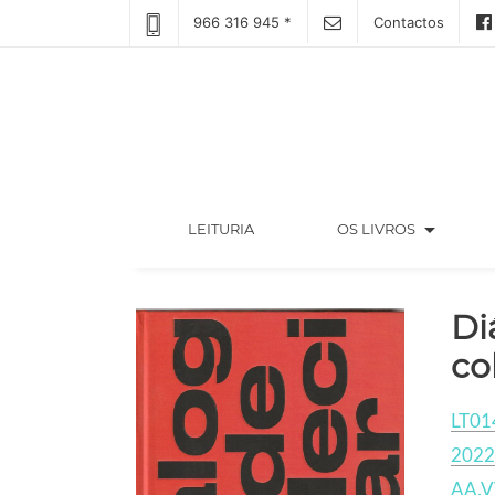
966 316 945 *
Contactos
arrow_drop_down
(CURRENT)
LEITURIA
OS LIVROS
Di
co
LT01
2022
AA.V