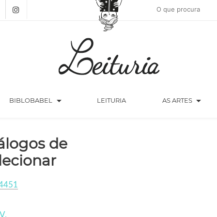
arrow_drop_down
arrow_drop_down
BIBLOBABEL
LEITURIA
AS ARTES
álogos de
lecionar
4451
V.