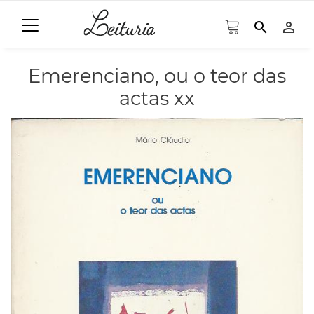
search
person_outline
Emerenciano, ou o teor das
actas xx