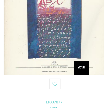
€15
LT007877