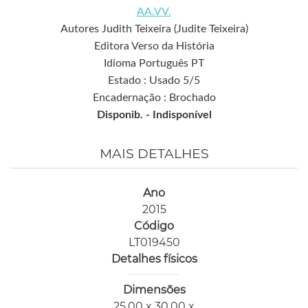
AA.VV.
Autores Judith Teixeira (Judite Teixeira)
Editora Verso da História
Idioma Português PT
Estado : Usado 5/5
Encadernação : Brochado
Disponib. -
Indisponível
MAIS DETALHES
Ano
2015
Código
LT019450
Detalhes físicos
Dimensões
25,00 x 30,00 x