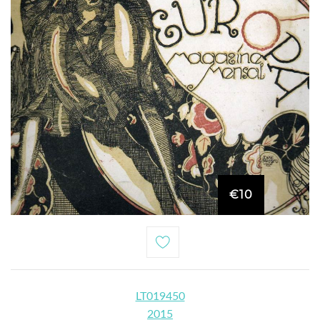
€10
LT019450
2015