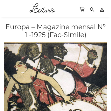
search
person_outline
Europa – Magazine mensal Nº
1 -1925 (Fac-Simile)