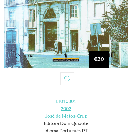
€30
LT010301
2002
José de Matos-Cruz
Editora Dom Quixote
Idioma Português PT