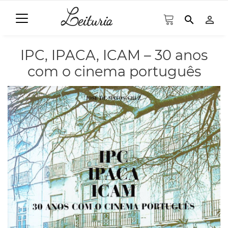
search
person_outline
IPC, IPACA, ICAM – 30 anos
com o cinema português