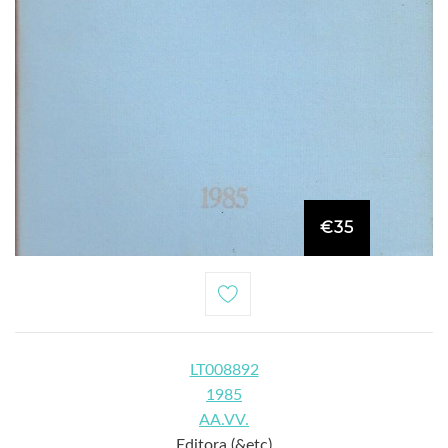
€35
LT008892
1985
AA.VV.
Editora (&etc)