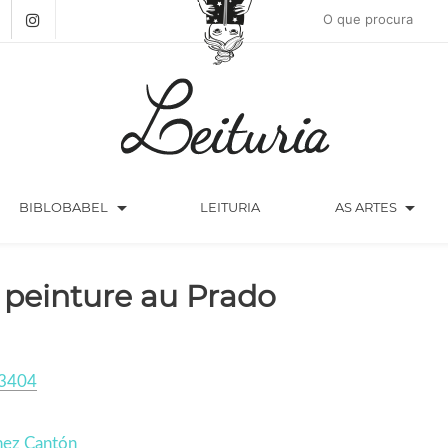
arrow_drop_down
arrow_drop_down
BIBLOBABEL
LEITURIA
AS ARTES
 peinture au Prado
3404
hez Cantón