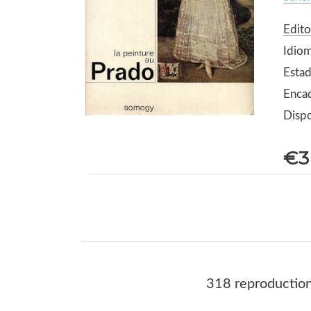
Edit
Idiom
Estad
Enca
Dispo
€3
318 reproduction