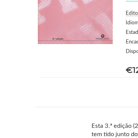
Edito
Idio
Estad
Enca
Dispo
€1
Esta 3.ª edição 
tem tido junto do