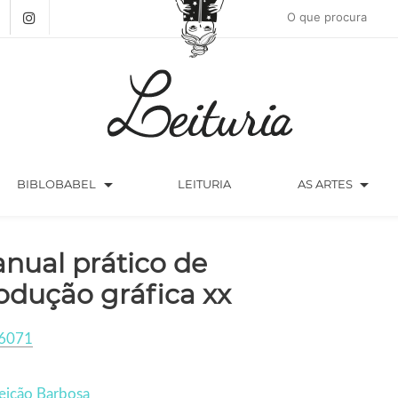
arrow_drop_down
arrow_drop_down
BIBLOBABEL
LEITURIA
AS ARTES
nual prático de
odução gráfica xx
6071
eição Barbosa