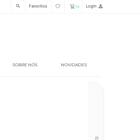
Favoritos
Login
person_outline
search
(0)
SOBRE NÓS
NOVIDADES
Código
LT006071