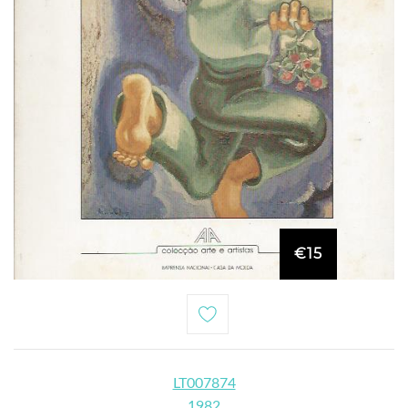
€15
LT007874
1982