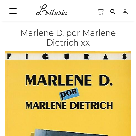
search
person_outline
Marlene D. por Marlene
Dietrich xx