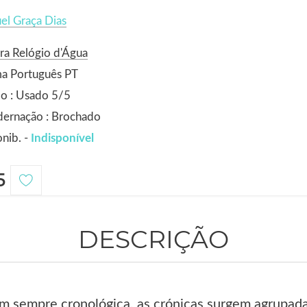
el Graça Dias
ra Relógio d'Água
ma Português PT
o : Usado 5/5
dernação : Brochado
nib. -
Indisponível
5
DESCRIÇÃO
 sempre cronológica, as crónicas surgem agrupadas 