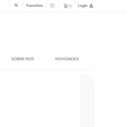
Favoritos
Login
person_outline
search
(0)
SOBRE NÓS
NOVIDADES
Código
LT006040