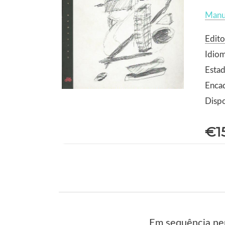
Manu
Edito
Idio
Estad
Enca
Dispo
€1
Em sequência nem