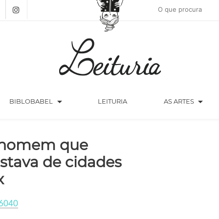
arrow_drop_down
arrow_drop_down
BIBLOBABEL
LEITURIA
AS ARTES
homem que
stava de cidades
x
6040