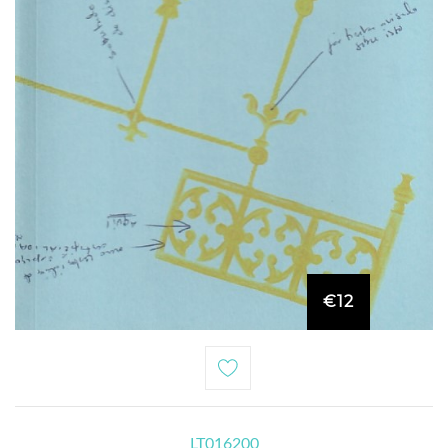
€12
LT016200