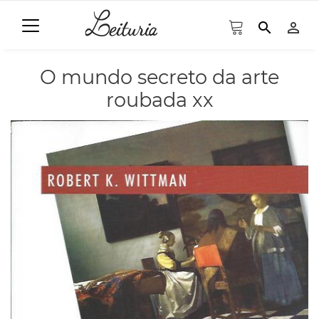
search
person_outline
O mundo secreto da arte
roubada xx