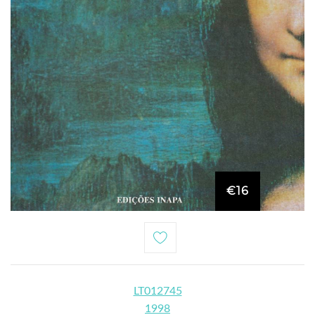
€16
LT012745
1998