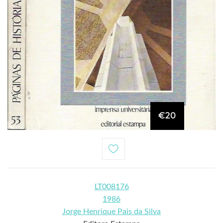
€20
LT008176
1986
Jorge Henrique Pais da Silva