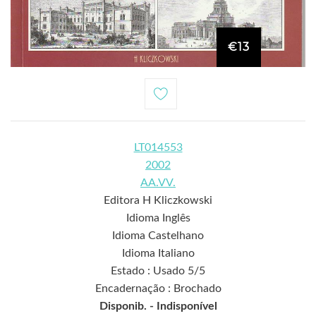
€13
LT014553
2002
AA.VV.
Editora H Kliczkowski
Idioma Inglês
Idioma Castelhano
Idioma Italiano
Estado : Usado 5/5
Encadernação : Brochado
Disponib. -
Indisponível