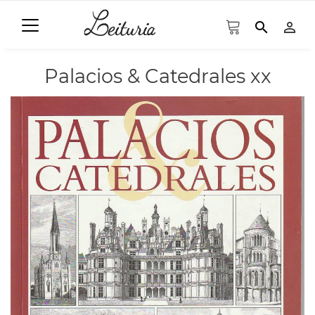
search
person_outline
Palacios & Catedrales xx