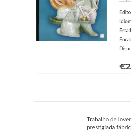
Edito
Idio
Estad
Encad
Dispo
€2
Trabalho de inven
prestigiada fábri