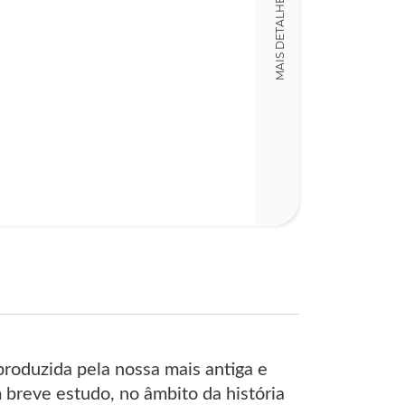
MAIS DETALHES
Detalhes físico
Dimensões
22,00 x 28,00 x
Nº Páginas
155
produzida pela nossa mais antiga e
 breve estudo, no âmbito da história