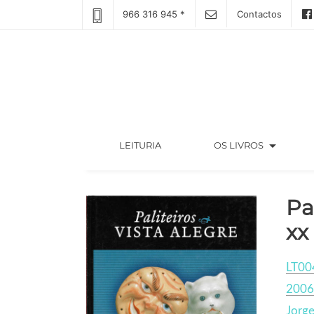
966 316 945 *
Contactos
arrow_drop_down
(CURRENT)
LEITURIA
OS LIVROS
Pa
xx
LT00
2006
Jorge