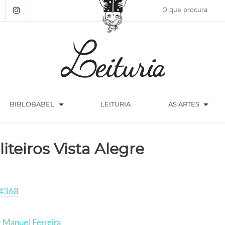
arrow_drop_down
arrow_drop_down
BIBLOBABEL
LEITURIA
AS ARTES
liteiros Vista Alegre
4368
 Manuel Ferreira