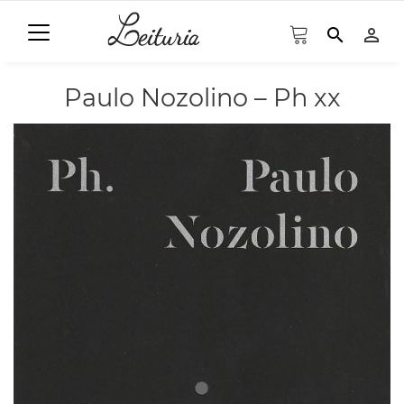
search
person_outline
Paulo Nozolino – Ph xx