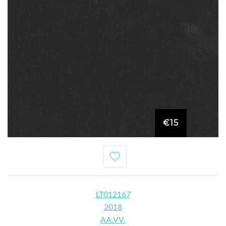
€15
LT012167
2018
AA.VV.