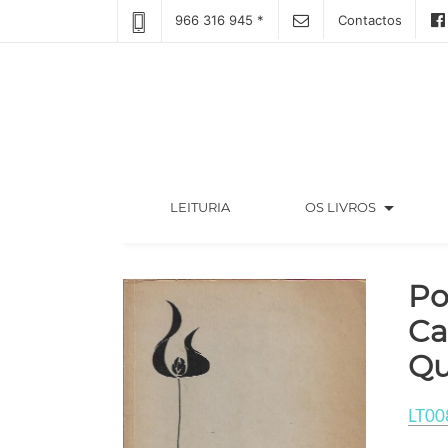
966 316 945 *
Contactos
arrow_drop_down
(CURRENT)
LEITURIA
OS LIVROS
Po
Ca
Qu
LT00