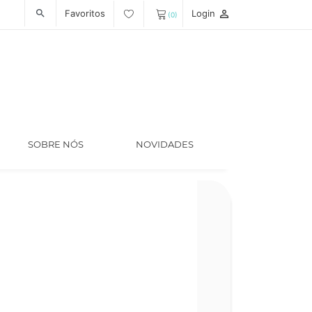
Favoritos
Login
person_outline
search
(0)
SOBRE NÓS
NOVIDADES
Código
LT008894