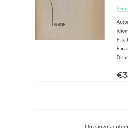
Pedro
Autor
Idio
Estad
Encad
Dispo
€3
Um singular objec