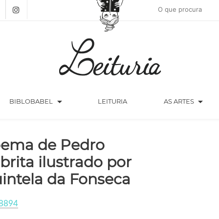
arrow_drop_down
arrow_drop_down
BIBLOBABEL
LEITURIA
AS ARTES
ema de Pedro
brita ilustrado por
intela da Fonseca
8894