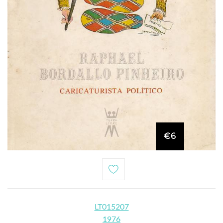
€6
LT015207
1976