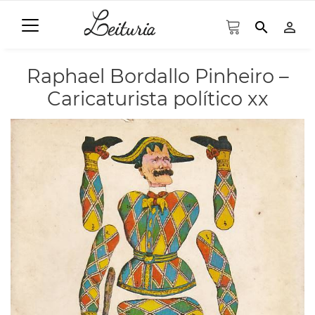
search
person_outline
Raphael Bordallo Pinheiro –
Caricaturista político xx