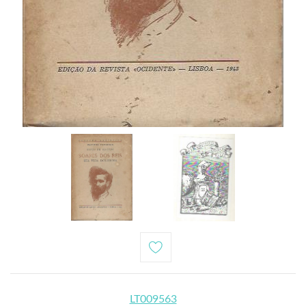
LT009563