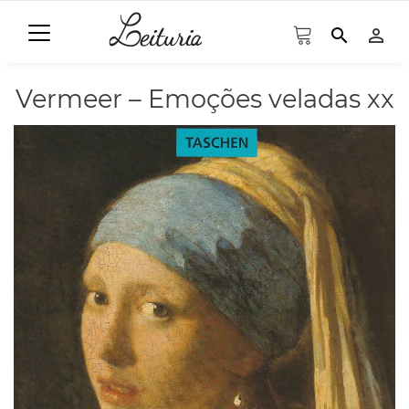
search
person_outline
Vermeer – Emoções veladas xx