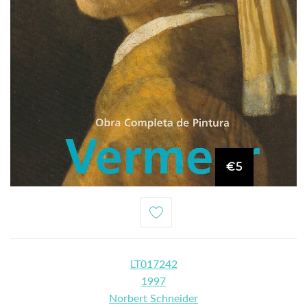
€5
LT017242
1997
Norbert Schneider