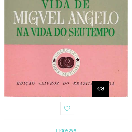
€8
LT005299