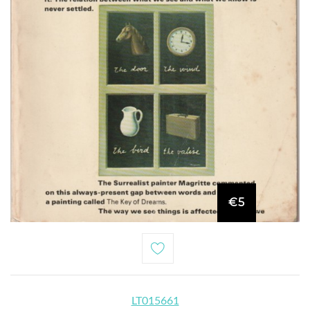
€5
LT015661