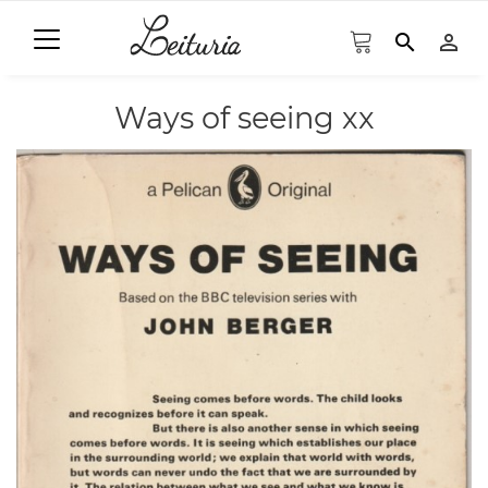
search
person_outline
Ways of seeing xx