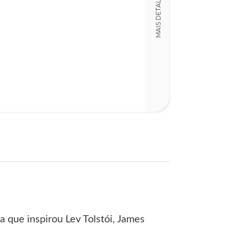
MAIS DETALHES
Detalhes físico
Dimensões
14,00 x 21,00 x
Nº Páginas
101
a que inspirou Lev Tolstói, James