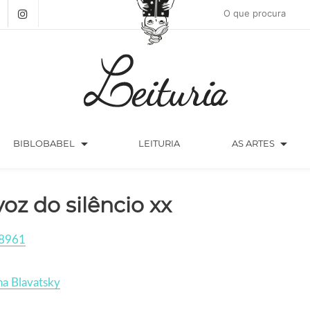
arrow_drop_down
arrow_drop_down
BIBLOBABEL
LEITURIA
AS ARTES
voz do silêncio xx
8961
a Blavatsky