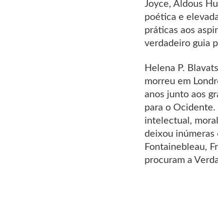
Joyce, Aldous Hux
poética e elevad
práticas aos aspi
verdadeiro guia p
Helena P. Blavat
morreu em Londre
anos junto aos g
para o Ocidente.
intelectual, mora
deixou inúmeras 
Fontainebleau, Fr
procuram a Verd