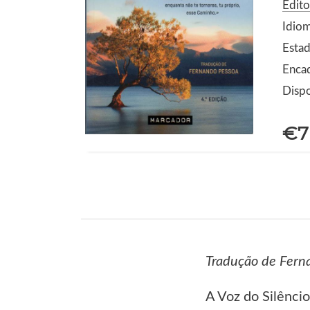
Edit
Idio
Estad
Enca
Dispo
€7
Tradução de Fern
A Voz do Silêncio