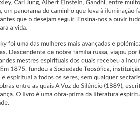
ley, Carl Jung, Albert Einstein, Gandhi, entre muit
a, um panorama do caminho que leva à iluminação 
rantes que o desejam seguir. Ensina-nos a ouvir tu
ara a vida.
sky foi uma das mulheres mais avançadas e polémic
s. Descendente de nobre família russa, viajou por
randes mestres espirituais dos quais recebeu a incu
 Em 1875, fundou a Sociedade Teosófica, instituição
l e espiritual a todos os seres, sem qualquer secta
obras entre as quais A Voz do Silêncio (1889), escr
ança. O livro é uma obra-prima da literatura espirit
ade.