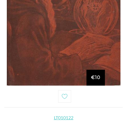
€10
LT010122