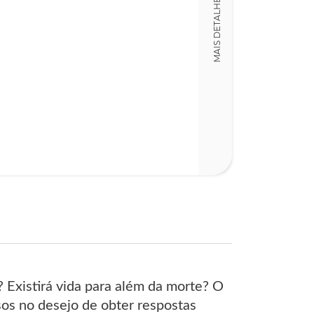
MAIS DETALHES
Detalhes físico
Nº Páginas
167
 Existirá vida para além da morte? O
os no desejo de obter respostas