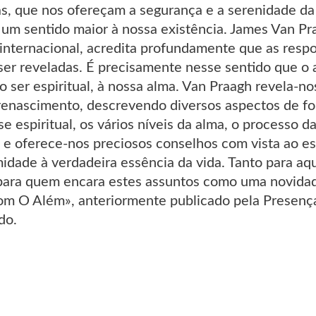
ivas, que nos ofereçam a segurança e a serenidade 
 um sentido maior à nossa existência. James Van P
l internacional, acredita profundamente que as res
ser reveladas. É precisamente nesse sentido que o 
o ser espiritual, à nossa alma. Van Praagh revela-no
 renascimento, descrevendo diversos aspectos de f
-se espiritual, os vários níveis da alma, o processo 
– e oferece-nos preciosos conselhos com vista ao e
idade à verdadeira essência da vida. Tanto para a
 para quem encara estes assuntos como uma novidad
m O Além», anteriormente publicado pela Presença
do.