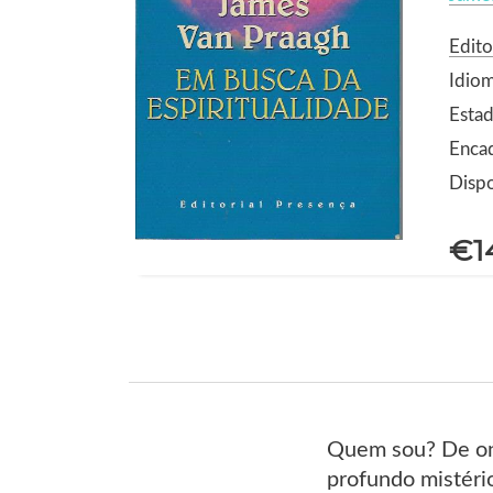
Edito
Idio
Estad
Enca
Dispo
€1
Quem sou? De ond
profundo mistéri