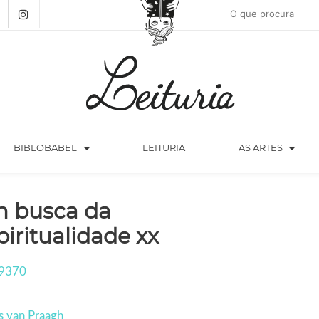
arrow_drop_down
arrow_drop_down
BIBLOBABEL
LEITURIA
AS ARTES
 busca da
piritualidade xx
9370
s van Praagh