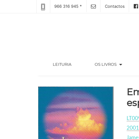
966 316 945 *
Contactos
arrow_drop_down
(CURRENT)
LEITURIA
OS LIVROS
Em
es
LT00
2001
Jame