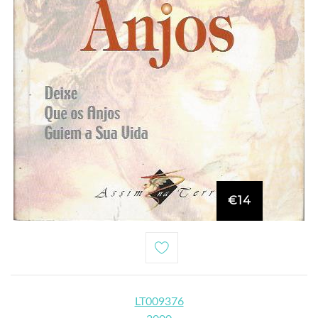
€14
LT009376