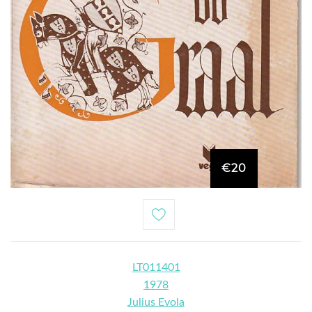
€20
LT011401
1978
Julius Evola