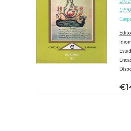
LT01
1990
Casp
Edito
Idio
Estad
Enca
Dispo
€1