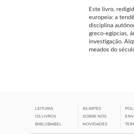
Este livro, redi
europeia: a tend
disciplina autón
greco-egípcias, á
investigação. Al
meados do século
LEITURIA
AS ARTES
POL
OS LIVROS
SOBRE NÓS
ENV
BIBLOBABEL
NOVIDADES
TER