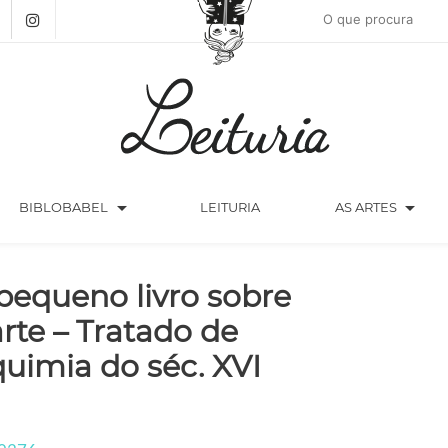
arrow_drop_down
arrow_drop_down
BIBLOBABEL
LEITURIA
AS ARTES
pequeno livro sobre
arte – Tratado de
quimia do séc. XVI