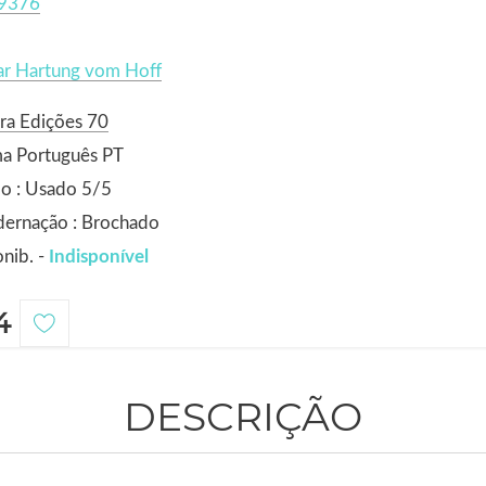
9376
ar Hartung vom Hoff
ra Edições 70
ma Português PT
o : Usado 5/5
dernação : Brochado
nib. -
Indisponível
4
DESCRIÇÃO