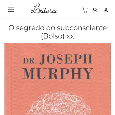
search
person_outline
O segredo do subconsciente
(Bolso) xx