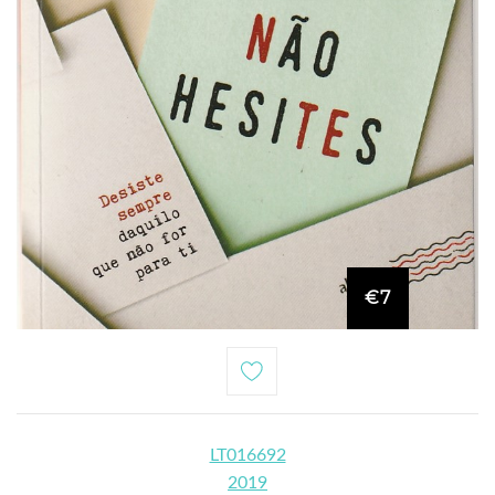
€7
LT016692
2019