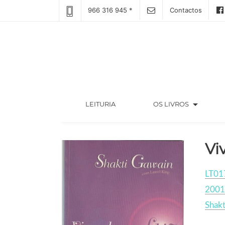
966 316 945 *
Contactos
arrow_drop_down
(CURRENT)
LEITURIA
OS LIVROS
Vi
LT01
2001
Shakt