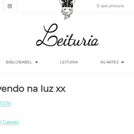
arrow_drop_down
arrow_drop_down
BIBLOBABEL
LEITURIA
AS ARTES
vendo na luz xx
7226
i Gawain