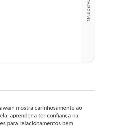
MAIS DETALHES
15,00 x 23,00 x
Nº Páginas
198
 Gawain mostra carinhosamente ao
 ela; aprender a ter confiança na
drões para relacionamentos bem