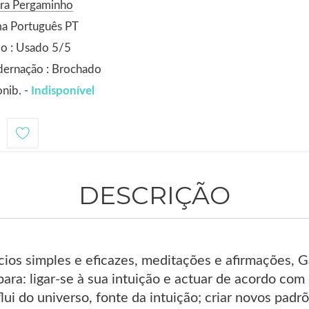
ora Pergaminho
ma Português PT
o : Usado 5/5
dernação : Brochado
nib. -
Indisponível
1
DESCRIÇÃO
ícios simples e eficazes, meditações e afirmações,
para: ligar-se à sua intuição e actuar de acordo com
flui do universo, fonte da intuição; criar novos pa