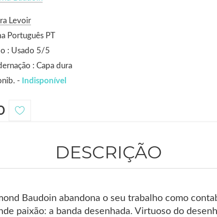
ra Levoir
ma Português PT
o : Usado 5/5
ernação : Capa dura
nib. -
Indisponível
0
DESCRIÇÃO
ond Baudoin abandona o seu trabalho como contabi
ande paixão: a banda desenhada. Virtuoso do desen