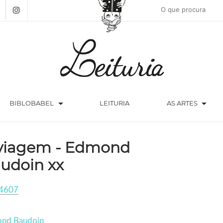
arrow_drop_down
arrow_drop_down
BIBLOBABEL
LEITURIA
AS ARTES
viagem - Edmond
udoin xx
4607
nd Baudoin