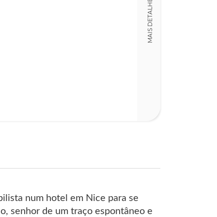
MAIS DETALHES
17,00 x 24,00 x
Nº Páginas
232
lista num hotel em Nice para se
ho, senhor de um traço espontâneo e