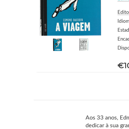
Edito
Idio
Estad
Encad
Dispo
€1
Aos 33 anos, Edm
dedicar à sua gr