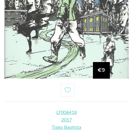
€9
LT008418
2017
Tiago Baptista