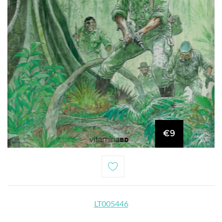
€9
LT005446