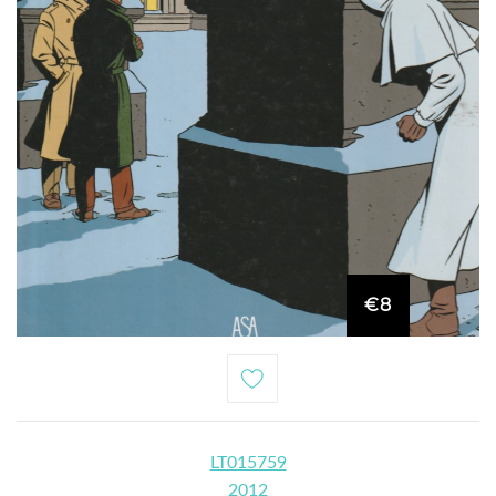
€8
LT015759
2012