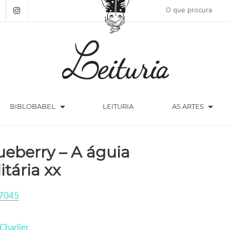
arrow_drop_down
arrow_drop_down
BIBLOBABEL
LEITURIA
AS ARTES
ueberry – A águia
itária xx
7045
 Charlier