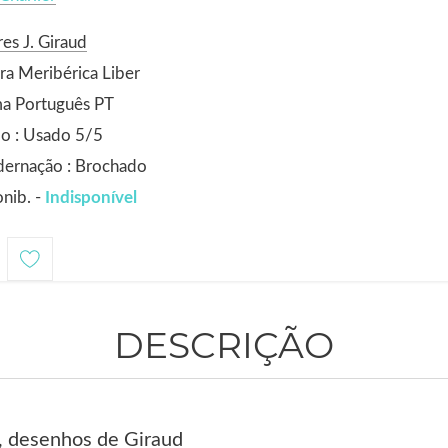
es J. Giraud
ra Meribérica Liber
ma Português PT
o : Usado 5/5
dernação : Brochado
nib. -
Indisponível
DESCRIÇÃO
r, desenhos de Giraud