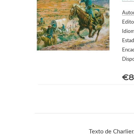
Autor
Edito
Idio
Estad
Enca
Dispo
€8
Texto de Charlie