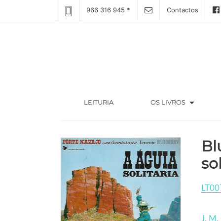
966 316 945 *
Contactos
arrow_drop_down
(CURRENT)
LEITURIA
OS LIVROS
Bl
sol
LT00
J. M.