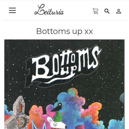
search
person_outline
Bottoms up xx