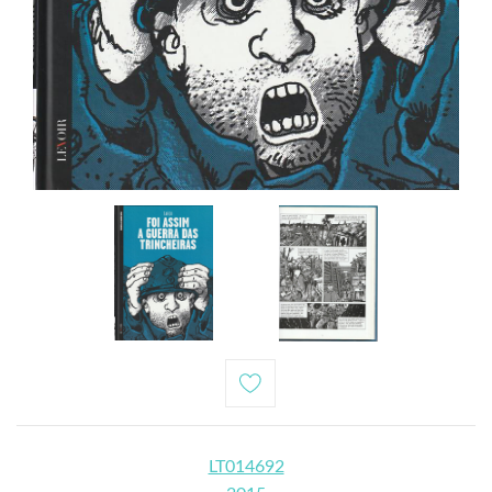
LT014692